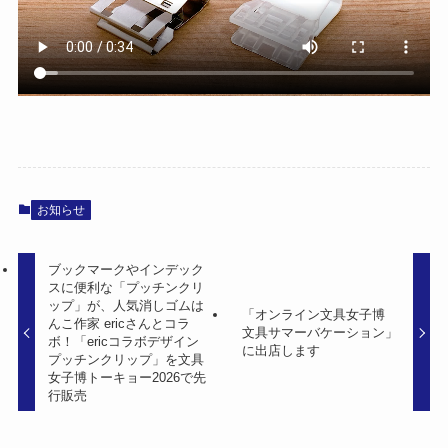
お知らせ
ブックマークやインデック
スに便利な「プッチンクリ
ップ」が、人気消しゴムは
「オンライン文具女子博
んこ作家 ericさんとコラ
文具サマーバケーション」
ボ！「ericコラボデザイン
に出店します
プッチンクリップ」を文具
女子博トーキョー2026で先
行販売